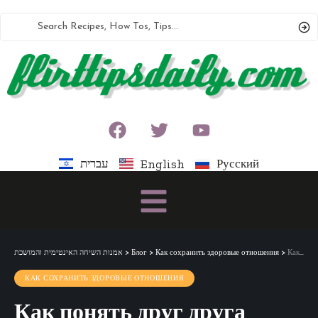
עברית
Русский
English
אמנות השיחה האינטימית והמושכת
>
Блог
>
Как сохранить здоровые отношения
>
Как понять друг друга
КАК СОХРАНИТЬ ЗДОРОВЫЕ ОТНОШЕНИЯ
Как понять друг друга