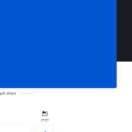
היכולת להב
לַחֲלוֹק