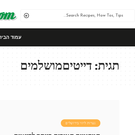
עמוד הבית
תגית:
דייטיםמושלמים
נערות ליווי בירושלים